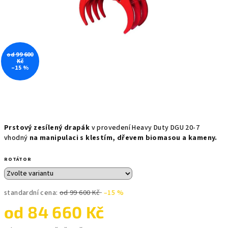
od 99 600
Kč
–15 %
Prstový zesílený drapák
v provedení Heavy Duty DGU 20-7
vhodný
na manipulaci s klestím, dřevem biomasou a kameny.
ROTÁTOR
standardní cena:
od 99 600 Kč
–15 %
od
84 660 Kč