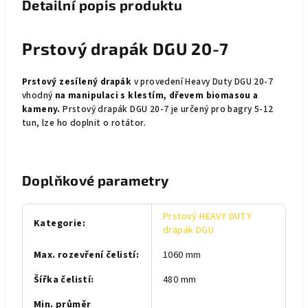
Detailní popis produktu
Prstový drapák DGU 20-7
Prstový zesílený drapák
v provedení Heavy Duty DGU 20-7
vhodný
na manipulaci s klestím, dřevem biomasou a
kameny.
Prstový drapák DGU 20-7 je určený pro bagry 5-12
tun, lze ho doplnit o rotátor.
Doplňkové parametry
Prstový HEAVY DUTY
Kategorie
:
drapák DGU
Max. rozevření čelistí
:
1060 mm
Šířka čelistí
:
480 mm
Min. průměr