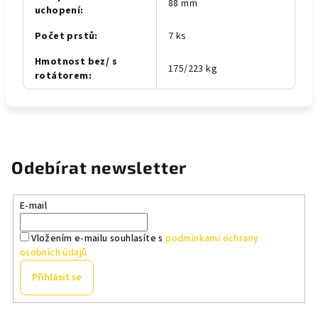
88 mm
uchopení
:
Počet prstů
:
7 ks
Hmotnost bez/ s
175/223 kg
rotátorem
:
Odebírat newsletter
E-mail
Vložením e-mailu souhlasíte s
podmínkami ochrany
osobních údajů
Přihlásit se
Z