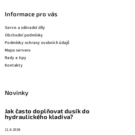
á
p
Informace pro vás
a
Servis a náhradní díly
t
Obchodní podmínky
í
Podmínky ochrany osobních údajů
Mapa serveru
Rady a tipy
Kontakty
Novinky
Jak často doplňovat dusík do
hydraulického kladiva?
11.6.2026