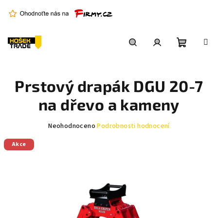
Přejít
na
obsah
Nákupní
Hledat
Přihlášení
Prstový drapák DGU 20-7
košík
na dřevo a kameny
Průměrné
Neohodnoceno
Podrobnosti hodnocení
hodnocení
Akce
produktu
je
0,0
z
5
hvězdiček.