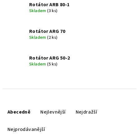
Rotátor ARB 80-1
Skladem
(3 ks)
Rotátor ARG 70
Skladem
(2 ks)
Rotátor ARG 50-2
Skladem
(5 ks)
Ř
a
Abecedně
Nejlevnější
Nejdražší
z
e
Nejprodávanější
n