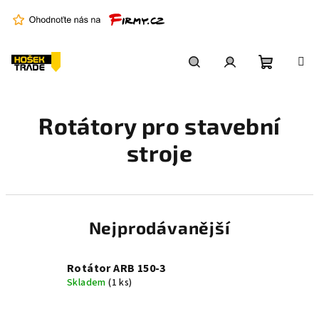
Přejít
na
obsah
Nákupní
Hledat
Přihlášení
Rotátory pro stavební
košík
stroje
Nejprodávanější
Rotátor ARB 150-3
Skladem
(1 ks)