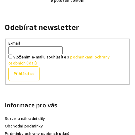
5
položek celkem
O
v
l
á
Odebírat newsletter
d
a
E-mail
c
í
Vložením e-mailu souhlasíte s
podmínkami ochrany
p
osobních údajů
r
v
Přihlásit se
k
y
Z
v
á
ý
p
Informace pro vás
p
a
i
Servis a náhradní díly
s
t
Obchodní podmínky
u
í
Podmínky ochrany osobních údajů