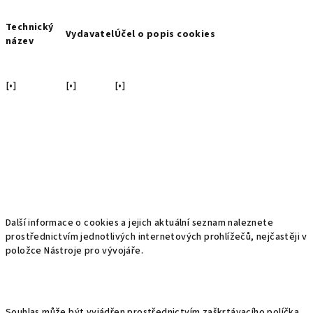
Technický
Vydavatel
Účel o popis cookies
název
[•]
[•]
[•]
Další informace o cookies a jejich aktuální seznam naleznete
prostřednictvím jednotlivých internetových prohlížečů, nejčastěji v
položce Nástroje pro vývojáře.
Souhlas může být vyjádřen prostřednictvím zaškrtávacího políčka