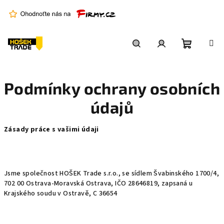
Přejít
na
obsah
Nákupní
Hledat
Přihlášení
Podmínky ochrany osobních
košík
údajů
Zásady práce s vašimi údaji
Jsme společnost HOŠEK Trade s.r.o., se sídlem Švabinského 1700/4,
702 00 Ostrava-Moravská Ostrava, IČO 28646819, zapsaná u
Krajského soudu v Ostravě, C 36654