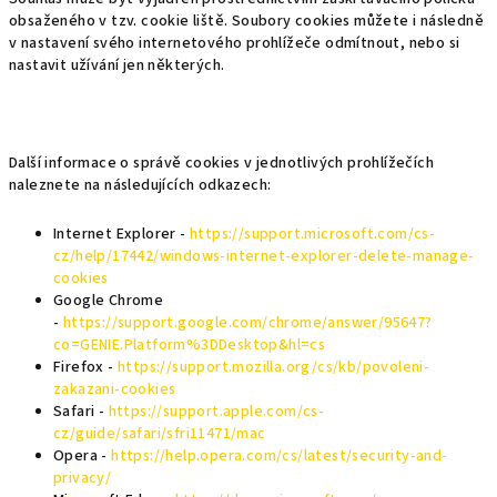
obsaženého v tzv. cookie liště. Soubory cookies můžete i následně
v nastavení svého internetového prohlížeče odmítnout, nebo si
nastavit užívání jen některých.
Další informace o správě cookies v jednotlivých prohlížečích
naleznete na následujících odkazech:
Internet Explorer -
https://support.microsoft.com/cs-
cz/help/17442/windows-internet-explorer-delete-manage-
cookies
Google Chrome
-
https://support.google.com/chrome/answer/95647?
co=GENIE.Platform%3DDesktop&hl=cs
Firefox -
https://support.mozilla.org/cs/kb/povoleni-
zakazani-cookies
Safari -
https://support.apple.com/cs-
cz/guide/safari/sfri11471/mac
Opera -
https://help.opera.com/cs/latest/security-and-
privacy/