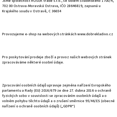
Jsme společnost HOŠEK trade s.r.o., se sídlem Švabinského 1700/4,
702 00 Ostrava-Moravská Ostrava, IČO 28646819, zapsaná u
Krajského soudu v Ostravě, C 36654
Provozujeme e-shop na webových stránkách www.dobrekladivo.cz
Pro poskytování prodeje zboží a provoz našich webových stránek
zpracováváme některé osobní údaje.
Zpracování osobních údajů upravuje zejména nařízení Evropského
parlamentu a Rady (EU) 2016/679 ze dne 27. dubna 2016 o ochraně
fyzických sobo v souvislosti se zpracováním osobních údajů a o
volném pohybu těchto údajů a o zrušení směrnice 95/46/ES (obecné
nařízení o ochraně osobních údajů) („GDPR“)