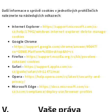
Další informace o správě cookies v jednotlivých prohlížečích
naleznete na následujících odkazech:
Internet Explorer -
https://support.microsoft.com/cs-
cz/help/17442/windows-internet-explorer-delete-manage-
cookies
Google Chrome
-
https://support.google.com/chrome/answer/95647?
co=GENIE.Platform%3DDesktop&hl=cs
Firefox -
https://support.mozilla.org/cs/kb/povoleni-
zakazani-cookies
Safari -
https://support.apple.com/cs-
cz/guide/safari/sfri11471/mac
Opera -
https://help.opera.com/cs/latest/security-and-
privacy/
Microsoft Edge -
https://docs.microsoft.com/cs-
cz/sccm/compliance/deploy-use/browser-profiles
V. Vaše práva