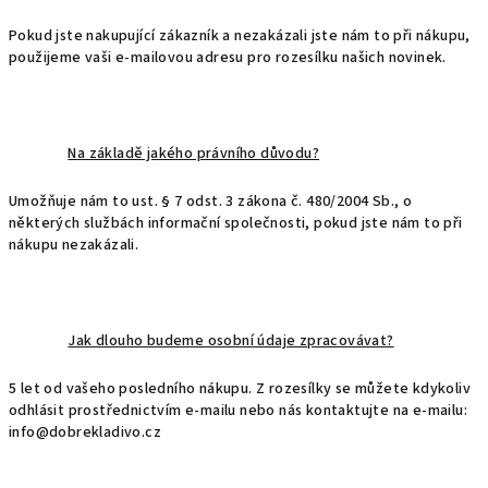
Pokud jste nakupující zákazník a nezakázali jste nám to při nákupu,
použijeme vaši e-mailovou adresu pro rozesílku našich novinek.
Na základě jakého právního důvodu?
Umožňuje nám to ust. § 7 odst. 3 zákona č. 480/2004 Sb., o
některých službách informační společnosti, pokud jste nám to při
nákupu nezakázali.
Jak dlouho budeme osobní údaje zpracovávat?
5 let od vašeho posledního nákupu. Z rozesílky se můžete kdykoliv
odhlásit prostřednictvím e-mailu nebo nás kontaktujte na e-mailu:
info@dobrekladivo.cz