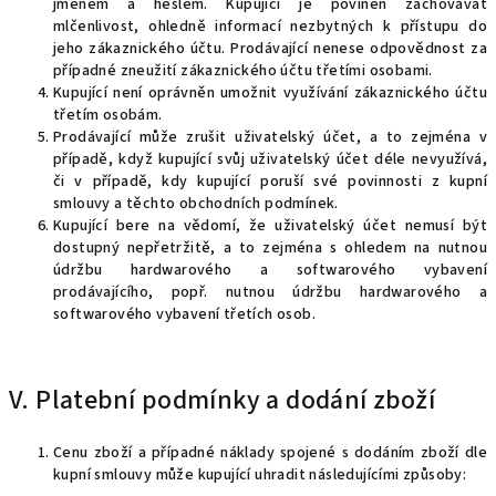
jménem a heslem. Kupující je povinen zachovávat
mlčenlivost, ohledně informací nezbytných k přístupu do
jeho zákaznického účtu. Prodávající nenese odpovědnost za
případné zneužití zákaznického účtu třetími osobami.
Kupující není oprávněn umožnit využívání zákaznického účtu
třetím osobám.
Prodávající může zrušit uživatelský účet, a to zejména v
případě, když kupující svůj uživatelský účet déle nevyužívá,
či v případě, kdy kupující poruší své povinnosti z kupní
smlouvy a těchto obchodních podmínek.
Kupující bere na vědomí, že uživatelský účet nemusí být
dostupný nepřetržitě, a to zejména s ohledem na nutnou
údržbu hardwarového a softwarového vybavení
prodávajícího, popř. nutnou údržbu hardwarového a
softwarového vybavení třetích osob.
V. Platební podmínky a dodání zboží
Cenu zboží a případné náklady spojené s dodáním zboží dle
kupní smlouvy může kupující uhradit následujícími způsoby: