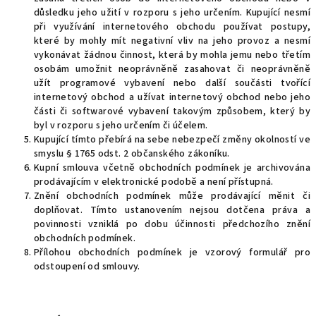
důsledku jeho užití v rozporu s jeho určením. Kupující nesmí
při využívání internetového obchodu používat postupy,
které by mohly mít negativní vliv na jeho provoz a nesmí
vykonávat žádnou činnost, která by mohla jemu nebo třetím
osobám umožnit neoprávněně zasahovat či neoprávněně
užít programové vybavení nebo další součásti tvořící
internetový obchod a užívat internetový obchod nebo jeho
části či softwarové vybavení takovým způsobem, který by
byl v rozporu s jeho určením či účelem.
Kupující tímto přebírá na sebe nebezpečí změny okolností ve
smyslu § 1765 odst. 2 občanského zákoníku.
Kupní smlouva včetně obchodních podmínek je archivována
prodávajícím v elektronické podobě a není přístupná.
Znění obchodních podmínek může prodávající měnit či
doplňovat. Tímto ustanovením nejsou dotčena práva a
povinnosti vzniklá po dobu účinnosti předchozího znění
obchodních podmínek.
Přílohou obchodních podmínek je vzorový formulář pro
odstoupení od smlouvy.