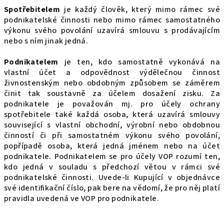
Spotřebitelem
je každý člověk, který mimo rámec své
podnikatelské činnosti nebo mimo rámec samostatného
výkonu svého povolání uzavírá smlouvu s prodávajícím
nebo s ním jinak jedná.
Podnikatelem
je ten, kdo samostatně vykonává na
vlastní účet a odpovědnost výdělečnou činnost
živnostenským nebo obdobným způsobem se záměrem
činit tak soustavně za účelem dosažení zisku. Za
podnikatele je považován mj. pro účely ochrany
spotřebitele také každá osoba, která uzavírá smlouvy
související s vlastní obchodní, výrobní nebo obdobnou
činností či při samostatném výkonu svého povolání,
popřípadě osoba, která jedná jménem nebo na účet
podnikatele. Podnikatelem se pro účely VOP rozumí ten,
kdo jedná v souladu s předchozí větou v rámci své
podnikatelské činnosti. Uvede-li Kupující v objednávce
své identifikační číslo, pak bere na vědomí, že pro něj platí
pravidla uvedená ve VOP pro podnikatele.