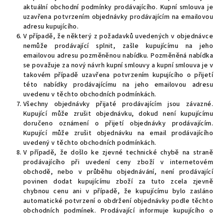
aktuální obchodní podmínky prodávajícího. Kupní smlouva je
uzavřena potvrzením objednávky prodávajícím na emailovou
adresu kupujícího.
V případě, že některý z požadavků uvedených v objednávce
nemůže prodávající splnit, zašle kupujícímu na jeho
emailovou adresu pozměněnou nabídku. Pozměněná nabídka
se považuje za nový návrh kupní smlouvy a kupní smlouva je v
takovém případě uzavřena potvrzením kupujícího o přijetí
této nabídky prodávajícímu na jeho emailovou adresu
uvedenu v těchto obchodních podmínkách.
Všechny objednávky přijaté prodávajícím jsou závazné.
Kupující může zrušit objednávku, dokud není kupujícímu
doručeno oznámení o přijetí objednávky prodávajícím.
Kupující může zrušit objednávku na email prodávajícího
uvedený v těchto obchodních podmínkách.
V případě, že došlo ke zjevné technické chybě na straně
prodávajícího při uvedení ceny zboží v internetovém
obchodě, nebo v průběhu objednávání, není prodávající
povinen dodat kupujícímu zboží za tuto zcela zjevně
chybnou cenu ani v případě, že kupujícímu bylo zasláno
automatické potvrzení o obdržení objednávky podle těchto
obchodních podmínek. Prodávající informuje kupujícího o