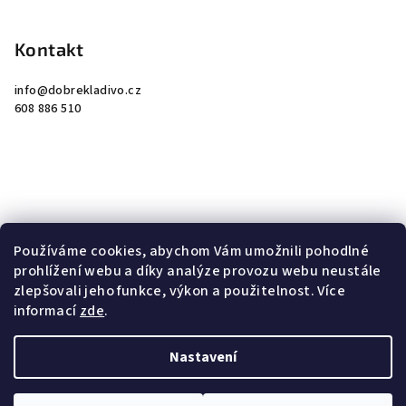
Kontakt
info
@
dobrekladivo.cz
608 886 510
Instagram
Používáme cookies, abychom Vám umožnili pohodlné
prohlížení webu a díky analýze provozu webu neustále
zlepšovali jeho funkce, výkon a použitelnost. Více
informací
zde
.
Copyright 2026
Hošek Trade
. Všechna práva vyhrazena.
Upravit nastavení cookies
Nastavení
Vytvořil Shoptet