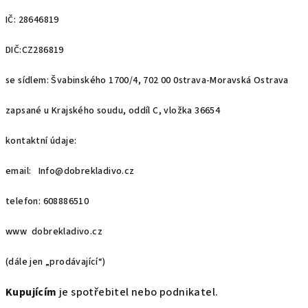
IČ: 28646819
DIČ:CZ286819
se sídlem: Švabinského 1700/4, 702 00 0strava-Moravská Ostrava
zapsané u Krajského soudu, oddíl C, vložka 36654
kontaktní údaje:
email: Info@dobrekladivo.cz
telefon: 608886510
www dobrekladivo.cz
(dále jen „prodávající“)
Kupujícím
je spotřebitel nebo podnikatel.