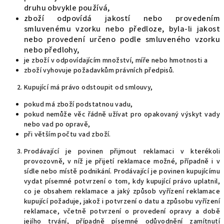
druhu obvykle používá,
zboží odpovídá jakostí nebo provedením
smluvenému vzorku nebo předloze, byla-li jakost
nebo provedení určeno podle smluveného vzorku
nebo předlohy,
je zboží v odpovídajícím množství, míře nebo hmotnosti a
zboží vyhovuje požadavkům právních předpisů.
Kupující má právo odstoupit od smlouvy,
pokud má zboží podstatnou vadu,
pokud nemůže věc řádně užívat pro opakovaný výskyt vady
nebo vad po opravě,
při větším počtu vad zboží.
Prodávající je povinen přijmout reklamaci v kterékoli
provozovně, v níž je přijetí reklamace možné, případně i v
sídle nebo místě podnikání. Prodávající je povinen kupujícímu
vydat písemné potvrzení o tom, kdy kupující právo uplatnil,
co je obsahem reklamace a jaký způsob vyřízení reklamace
kupující požaduje, jakož i potvrzení o datu a způsobu vyřízení
reklamace, včetně potvrzení o provedení opravy a době
jejího trvání, případně písemné odůvodnění zamítnutí