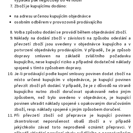
výpadku pak nejpozději do 48 hodin
Zboží je kupujícímu dodáno:
na adresu určenou kupujícím objednávce
osobním odběrem v provozovně prodávajícího
Volba způsobu dodání se provádí během objednávání zboží.
Náklady na dodání zboží v závislosti na způsobu odeslání a
převzetí zboží jsou uvedeny v objednávce kupujícího a v
potvrzení objednávky prodávajícím. V případě, že je způsob
dopravy smluven na základě zvláštního požadavku
kupujícího, nese kupující riziko a případné dodatečné náklady
spojené s tímto způsobem dopravy.
Je-li prodávající podle kupní smlouvy povinen dodat zboží na
místo určené kupujícím v objednávce, je kupující povinen
převzít zboží při dodání. V případě, že je z důvodů na straně
kupujícího nutno zboží doručovat opakovaně nebo jiným
způsobem, než bylo uvedeno v objednávce, je kupující
povinen uhradit náklady spojené s opakovaným doručováním
zboží, resp. náklady spojené s jiným způsobem doručení.
Při převzetí zboží od přepravce je kupující povinen
zkontrolovat neporušenost obalů zboží a v případě
jakýchkoliv závad toto neprodleně oznámit přepravci. V