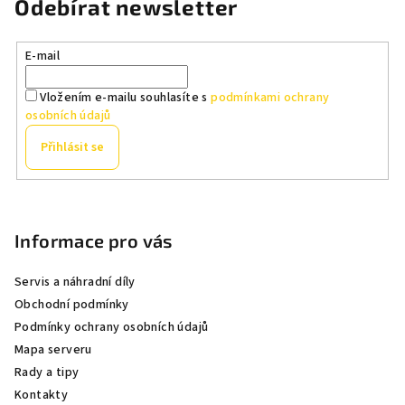
Odebírat newsletter
E-mail
Vložením e-mailu souhlasíte s
podmínkami ochrany
osobních údajů
Přihlásit se
Z
á
p
Informace pro vás
a
Servis a náhradní díly
t
Obchodní podmínky
í
Podmínky ochrany osobních údajů
Mapa serveru
Rady a tipy
Kontakty