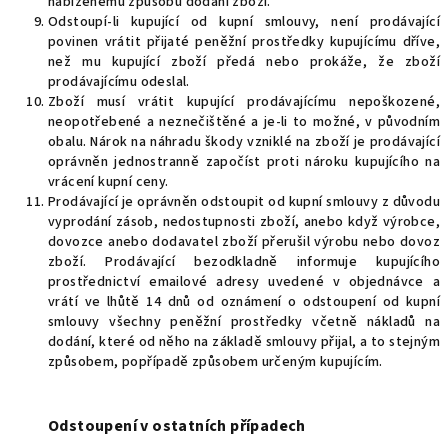
nabízenému způsobu dodání zboží.
Odstoupí-li kupující od kupní smlouvy, není prodávající
povinen vrátit přijaté peněžní prostředky kupujícímu dříve,
než mu kupující zboží předá nebo prokáže, že zboží
prodávajícímu odeslal.
Zboží musí vrátit kupující prodávajícímu nepoškozené,
neopotřebené a neznečištěné a je-li to možné, v původním
obalu. Nárok na náhradu škody vzniklé na zboží je prodávající
oprávněn jednostranně započíst proti nároku kupujícího na
vrácení kupní ceny.
Prodávající je oprávněn odstoupit od kupní smlouvy z důvodu
vyprodání zásob, nedostupnosti zboží, anebo když výrobce,
dovozce anebo dodavatel zboží přerušil výrobu nebo dovoz
zboží. Prodávající bezodkladně informuje kupujícího
prostřednictví emailové adresy uvedené v objednávce a
vrátí ve lhůtě 14 dnů od oznámení o odstoupení od kupní
smlouvy všechny peněžní prostředky včetně nákladů na
dodání, které od něho na základě smlouvy přijal, a to stejným
způsobem, popřípadě způsobem určeným kupujícím.
Odstoupení v ostatních případech