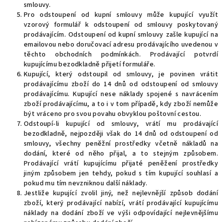
smlouvy.
Pro odstoupení od kupní smlouvy může kupující využít
vzorový formulář k odstoupení od smlouvy poskytovaný
prodávajícím. Odstoupení od kupní smlouvy zašle kupující na
emailovou nebo doručovací adresu prodávajícího uvedenou v
těchto obchodních podmínkách. Prodávající potvrdí
kupujícímu bezodkladně přijetí formuláře.
Kupující, který odstoupil od smlouvy, je povinen vrátit
prodávajícímu zboží do 14 dnů od odstoupení od smlouvy
prodávajícímu. Kupující nese náklady spojené s navrácením
zboží prodávajícímu, a to i v tom případě, kdy zboží nemůže
být vráceno pro svou povahu obvyklou poštovní cestou.
Odstoupí-li kupující od smlouvy, vrátí mu prodávající
bezodkladně, nejpozději však do 14 dnů od odstoupení od
smlouvy, všechny peněžní prostředky včetně nákladů na
dodání, které od něho přijal, a to stejným způsobem.
Prodávající vrátí kupujícímu přijaté peněžení prostředky
jiným způsobem jen tehdy, pokud s tím kupující souhlasí a
pokud mu tím nevzniknou další náklady.
Jestliže kupující zvolil jiný, než nejlevnější způsob dodání
zboží, který prodávající nabízí, vrátí prodávající kupujícímu
náklady na dodání zboží ve výši odpovídající nejlevnějšímu