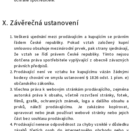
ochraně spotřebitele.
X. Závěrečná ustanovení
Veškerá ujednání mezi prodávajícím a kupujícím se právním
řádem České republiky. Pokud vztah založený kupní
smlouvou obsahuje mezinárodní prvek, pak strany sjednávají,
že vztah se řídí právem České republiky. Tímto nejsou
dotčena práva spotřebitele vyplývající z obecně závazných
právních předpisů.
Prodávající není ve vztahu ke kupujícímu vázán žádnými
kodexy chování ve smyslu ustanovení § 1826 odst. 1 písm. e)
občanského zákoníku.
Všechna práva k webovým stránkám prodávajícího, zejména
autorská práva k obsahu, včetně rozvržení stránky, fotek,
filmů, grafik, ochranných známek, loga a dalšího obsahu a
prvků, náleží prodávajícímu. Je zakázáno kopírovat,
upravovat nebo jinak používat webové stránky nebo jejich
část bez souhlasu prodávajícího.
Prodávající nenese odpovědnost za chyby vzniklé v důsledku
zásahů třetích osob do internetového obchodu nebo v