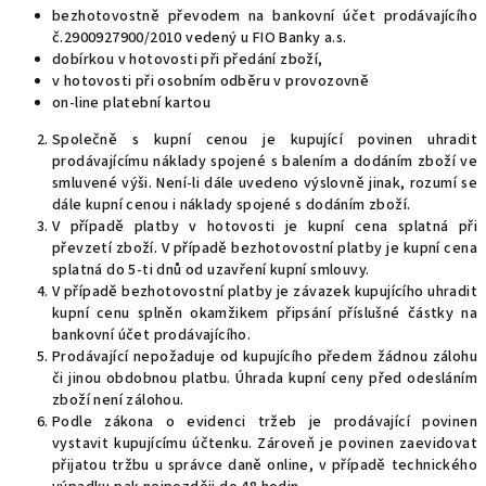
bezhotovostně převodem na bankovní účet prodávajícího
č.2900927900/2010 vedený u FIO Banky a.s.
dobírkou v hotovosti při předání zboží,
v hotovosti při osobním odběru v provozovně
on-line platební kartou
Společně s kupní cenou je kupující povinen uhradit
prodávajícímu náklady spojené s balením a dodáním zboží ve
smluvené výši. Není-li dále uvedeno výslovně jinak, rozumí se
dále kupní cenou i náklady spojené s dodáním zboží.
V případě platby v hotovosti je kupní cena splatná při
převzetí zboží. V případě bezhotovostní platby je kupní cena
splatná do 5-ti dnů od uzavření kupní smlouvy.
V případě bezhotovostní platby je závazek kupujícího uhradit
kupní cenu splněn okamžikem připsání příslušné částky na
bankovní účet prodávajícího.
Prodávající nepožaduje od kupujícího předem žádnou zálohu
či jinou obdobnou platbu. Úhrada kupní ceny před odesláním
zboží není zálohou.
Podle zákona o evidenci tržeb je prodávající povinen
vystavit kupujícímu účtenku. Zároveň je povinen zaevidovat
přijatou tržbu u správce daně online, v případě technického