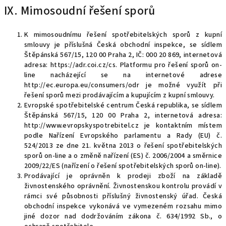
IX. Mimosoudní řešení sporů
K mimosoudnímu řešení spotřebitelských sporů z kupní
smlouvy je příslušná Česká obchodní inspekce, se sídlem
Štěpánská 567/15, 120 00 Praha 2, IČ: 000 20 869, internetová
adresa: https://adr.coi.cz/cs. Platformu pro řešení sporů on-
line nacházející se na internetové adrese
http://ec.europa.eu/consumers/odr je možné využít při
řešení sporů mezi prodávajícím a kupujícím z kupní smlouvy.
Evropské spotřebitelské centrum Česká republika, se sídlem
Štěpánská 567/15, 120 00 Praha 2, internetová adresa:
http://www.evropskyspotrebitel.cz je kontaktním místem
podle Nařízení Evropského parlamentu a Rady (EU) č.
524/2013 ze dne 21. května 2013 o řešení spotřebitelských
sporů on-line a o změně nařízení (ES) č. 2006/2004 a směrnice
2009/22/ES (nařízení o řešení spotřebitelských sporů on-line).
Prodávající je oprávněn k prodeji zboží na základě
živnostenského oprávnění. Živnostenskou kontrolu provádí v
rámci své působnosti příslušný živnostenský úřad. Česká
obchodní inspekce vykonává ve vymezeném rozsahu mimo
jiné dozor nad dodržováním zákona č. 634/1992 Sb., o