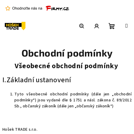
Přejít
na
obsah
Nákupní
Hledat
Přihlášení
Obchodní podmínky
košík
Všeobecné obchodní podmínky
I.Základní ustanovení
Tyto všeobecné obchodní podmínky (dále jen „obchodní
podmínky“) jsou vydané dle § 1751 a násl. zákona č. 89/2012
Sb., občanský zákoník (dále jen „občanský zákoník“)
Hošek TRADE s.r.o.