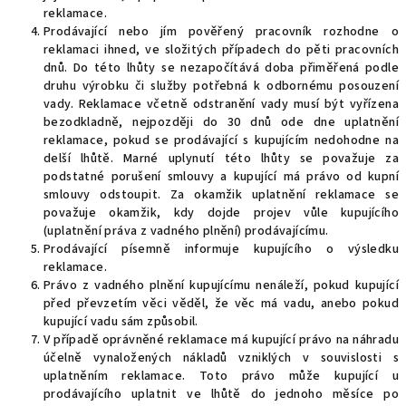
reklamace.
Prodávající nebo jím pověřený pracovník rozhodne o
reklamaci ihned, ve složitých případech do pěti pracovních
dnů. Do této lhůty se nezapočítává doba přiměřená podle
druhu výrobku či služby potřebná k odbornému posouzení
vady. Reklamace včetně odstranění vady musí být vyřízena
bezodkladně, nejpozději do 30 dnů ode dne uplatnění
reklamace, pokud se prodávající s kupujícím nedohodne na
delší lhůtě. Marné uplynutí této lhůty se považuje za
podstatné porušení smlouvy a kupující má právo od kupní
smlouvy odstoupit. Za okamžik uplatnění reklamace se
považuje okamžik, kdy dojde projev vůle kupujícího
(uplatnění práva z vadného plnění) prodávajícímu.
Prodávající písemně informuje kupujícího o výsledku
reklamace.
Právo z vadného plnění kupujícímu nenáleží, pokud kupující
před převzetím věci věděl, že věc má vadu, anebo pokud
kupující vadu sám způsobil.
V případě oprávněné reklamace má kupující právo na náhradu
účelně vynaložených nákladů vzniklých v souvislosti s
uplatněním reklamace. Toto právo může kupující u
prodávajícího uplatnit ve lhůtě do jednoho měsíce po