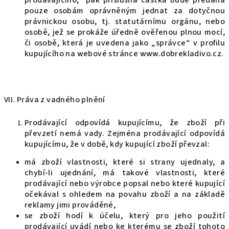
prodávajícího, pak příslušná částka bude předána
pouze osobám oprávněným jednat za dotyčnou
právnickou osobu, tj. statutárnímu orgánu, nebo
osobě, jež se prokáže úředně ověřenou plnou mocí,
či osobě, která je uvedena jako „správce“ v profilu
kupujícího na webové stránce www.dobrekladivo.cz.
VII. Práva z vadného plnění
Prodávající odpovídá kupujícímu, že zboží při
převzetí nemá vady. Zejména prodávající odpovídá
kupujícímu, že v době, kdy kupující zboží převzal:
má zboží vlastnosti, které si strany ujednaly, a
chybí-li ujednání, má takové vlastnosti, které
prodávající nebo výrobce popsal nebo které kupující
očekával s ohledem na povahu zboží a na základě
reklamy jimi prováděné,
se zboží hodí k účelu, který pro jeho použití
prodávající uvádí nebo ke kterému se zboží tohoto