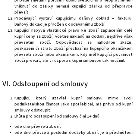
případě shledání porušení obalu svědčícího o neoprávněném
vniknutí do zásilky nemusí kupující zásilku od přepravce
převzít.
Prodávající vystaví kupujícímu daňový doklad – fakturu.
Daňový doklad je přiložen k dodávanému zboží.
Kupující nabývá vlastnické právo ke zboží zaplacením celé
kupní ceny za zboží, včetně nákladů na dodání, nejdříve však
převzetím zboží. Odpovědnost za nahodilou zkázu,
poškození či ztrátu zboží přechází na kupujícího okamžikem
převzetí zboží nebo okamžikem, kdy měl kupující povinnost
zboží převzít, ale v rozporu s kupní smlouvou tak neučinil.
VI. Odstoupení od smlouvy
Kupující, který uzavřel kupní smlouvu mimo svoji
podnikatelskou činnost jako spotřebitel, má právo od kupní
smlouvy odstoupit.
Lhůta pro odstoupení od smlouvy činí 14 dnů
ode dne převzetí zboží,
ode dne převzetí poslední dodávky zboží, je-li předmětem