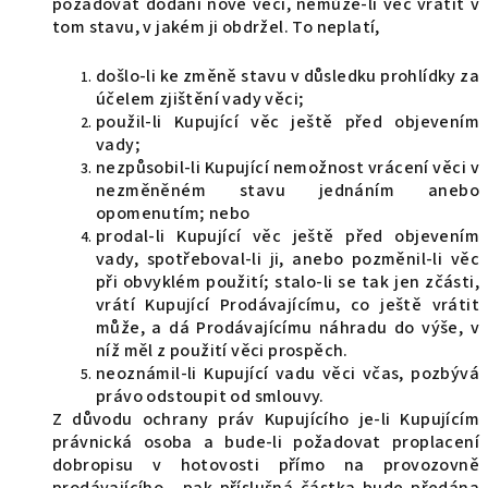
požadovat dodání nové věci, nemůže-li věc vrátit v
tom stavu, v jakém ji obdržel. To neplatí,
došlo-li ke změně stavu v důsledku prohlídky za
účelem zjištění vady věci;
použil-li Kupující věc ještě před objevením
vady;
nezpůsobil-li Kupující nemožnost vrácení věci v
nezměněném stavu jednáním anebo
opomenutím; nebo
prodal-li Kupující věc ještě před objevením
vady, spotřeboval-li ji, anebo pozměnil-li věc
při obvyklém použití; stalo-li se tak jen zčásti,
vrátí Kupující Prodávajícímu, co ještě vrátit
může, a dá Prodávajícímu náhradu do výše, v
níž měl z použití věci prospěch.
neoznámil-li Kupující vadu věci včas, pozbývá
právo odstoupit od smlouvy.
Z důvodu ochrany práv Kupujícího je-li Kupujícím
právnická osoba a bude-li požadovat proplacení
dobropisu v hotovosti přímo na provozovně