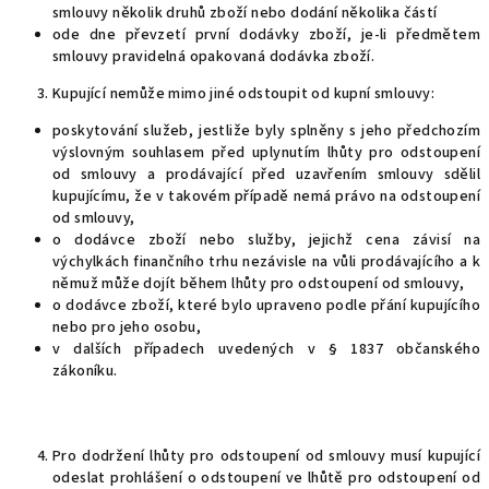
smlouvy několik druhů zboží nebo dodání několika částí
ode dne převzetí první dodávky zboží, je-li předmětem
smlouvy pravidelná opakovaná dodávka zboží.
Kupující nemůže mimo jiné odstoupit od kupní smlouvy:
poskytování služeb, jestliže byly splněny s jeho předchozím
výslovným souhlasem před uplynutím lhůty pro odstoupení
od smlouvy a prodávající před uzavřením smlouvy sdělil
kupujícímu, že v takovém případě nemá právo na odstoupení
od smlouvy,
o dodávce zboží nebo služby, jejichž cena závisí na
výchylkách finančního trhu nezávisle na vůli prodávajícího a k
němuž může dojít během lhůty pro odstoupení od smlouvy,
o dodávce zboží, které bylo upraveno podle přání kupujícího
nebo pro jeho osobu,
v dalších případech uvedených v § 1837 občanského
zákoníku.
Pro dodržení lhůty pro odstoupení od smlouvy musí kupující
odeslat prohlášení o odstoupení ve lhůtě pro odstoupení od