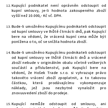
Kupující podnikatel není oprávněn odstoupit od
kupní smlouvy, je-li hodnota zakoupeného zboží
vyšší než 10.000,- Kč vč. DPH.
Bude-li umožněno Kupujícímu podnikateli odstoupit
od kupní smlouvy ve lhůtě čtrnácti dnů, pak Kupující
bere na vědomí, že vrácená kupní cena může být
ponížena o to, oč se snížila hodnota zboží.
Bude-li umožněno Kupujícímu podnikateli odstoupit
od kupní smlouvy ve lhůtě čtrnácti dnů a vrácené
zboží nebude v originálním obalu včetně veškerých
součástí a příslušenství, pak Kupující bere na
vědomí, že Hošek Trade s.r.o. si vyhrazuje právo
takovéto vrácení zboží zpoplatnit, a to takovou
částkou, která prodávajícímu vykompenzuje
náklady, jež jsou nezbytné vynaložit pro
znovuuvedení zboží do prodeje.
Kupující nemůže odstoupit od smlouvy, ani