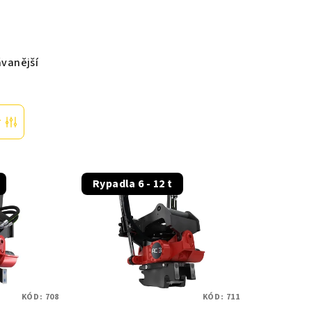
vanější
r
Rypadla 6 - 12 t
KÓD:
708
KÓD:
711