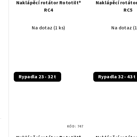
Naklápěcí rotátor Rototilt®
Naklápěcí rotátor
RC4
RC5
Na dotaz
(1 ks)
Na dotaz
(1
Rypadla 23 - 32 t
Rypadla 32 - 43 t
S
KÓD:
747