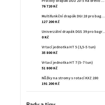
Prstový drapák DGU 20-5 na dřevo a kameny
76 720 Kč
Multifunkční drapák DGI 28 pro bagry 8 -14 tun
127 200 Kč
Univerzální drapák DGS 39 pro bag
0 Kč
Vrtací jednotka HT 5 (3,5-5 tun)
35 800 Kč
Vrtací jednotka HT 7 (5-7 tun)
51 800 Kč
Nůžky na stromy s rotací KXZ 280
191 200 Kč
Rady a tipy