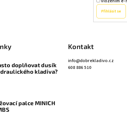
í
Vložením e-
p
Přihlásit se
r
v
k
y
inky
Kontakt
v
ý
info
@
dobrekladivo.cz
p
asto doplňovat dusík
608 886 510
i
draulického kladiva?
s
u
žovací palce MINICH
MBS