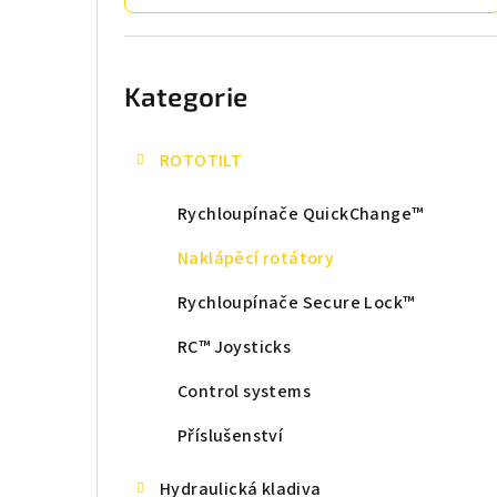
t
r
Přeskočit
kategorie
a
Kategorie
n
n
ROTOTILT
í
Rychloupínače QuickChange™
p
Naklápěcí rotátory
a
Rychloupínače Secure Lock™
n
RC™ Joysticks
e
Control systems
l
Příslušenství
Hydraulická kladiva