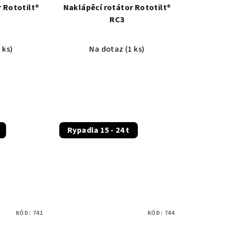
 Rototilt®
Naklápěcí rotátor Rototilt®
RC3
 ks)
Na dotaz
(1 ks)
Rypadla 15 - 24 t
KÓD:
741
KÓD:
744