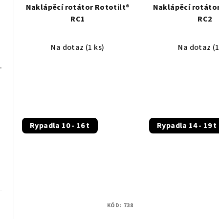
Naklápěcí rotátor Rototilt®
Naklápěcí rotátor
r
k
RC1
RC2
o
t
Na dotaz
(1 ks)
Na dotaz
(1
d
ů
ry 14-24 tun
u
k
t
ů
Rypadla 10 - 16 t
Rypadla 14 - 19 t
KÓD:
738