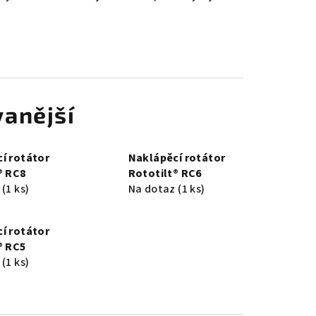
anější
í rotátor
Naklápěcí rotátor
® RC8
Rototilt® RC6
z
(1 ks)
Na dotaz
(1 ks)
í rotátor
® RC5
z
(1 ks)