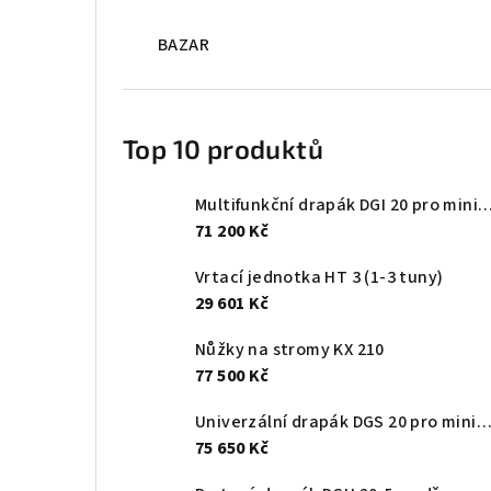
BAZAR
Top 10 produktů
Multifunkční drapák DGI 20 pro minibagry 2
71 200 Kč
Vrtací jednotka HT 3 (1-3 tuny)
29 601 Kč
Nůžky na stromy KX 210
77 500 Kč
Univerzální drapák DGS 20 pro minibagry 2-6 
75 650 Kč