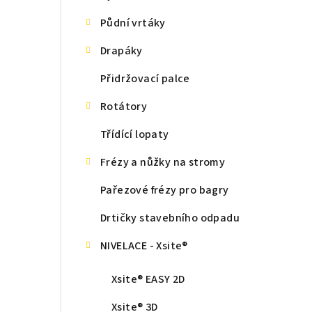
Půdní vrtáky
Drapáky
Přidržovací palce
Rotátory
Třídící lopaty
Frézy a nůžky na stromy
Pařezové frézy pro bagry
Drtičky stavebního odpadu
NIVELACE - Xsite®
Xsite® EASY 2D
Xsite® 3D