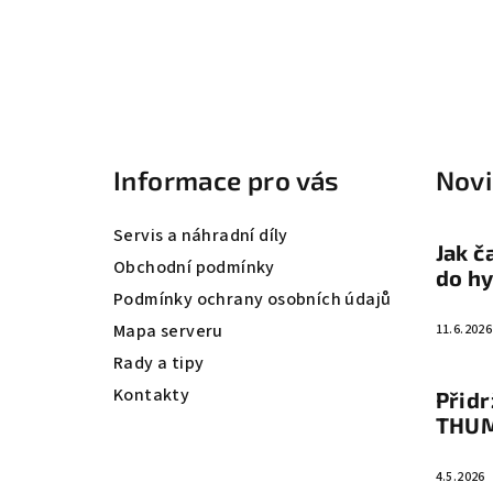
Z
á
Informace pro vás
Nov
p
a
Servis a náhradní díly
Jak č
t
Obchodní podmínky
do hy
Podmínky ochrany osobních údajů
í
Mapa serveru
11.6.2026
Rady a tipy
Kontakty
Přidr
THU
4.5.2026