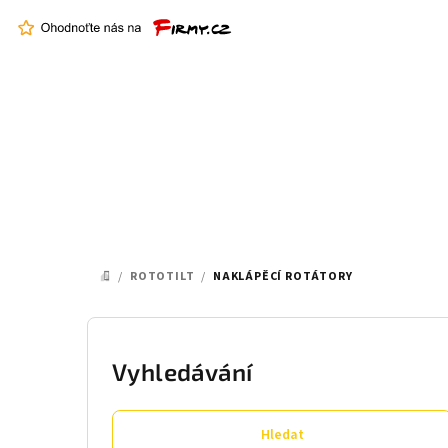
Přejít
na
obsah
/
ROTOTILT
/
NAKLÁPĚCÍ ROTÁTORY
DOMŮ
P
o
Vyhledávání
s
Hledat