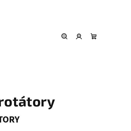
Hledat
Přihlášení
Nákupní
košík
rotátory
TORY