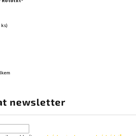
 Rototilt®
 ks)
elkem
at newsletter