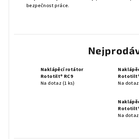
bezpečnost práce.
Nejprodáv
Naklápěcí rotátor
Naklápěc
Rototilt® RC9
Rototilt
Na dotaz
(1 ks)
Na dota
Naklápěc
Rototilt
Na dota