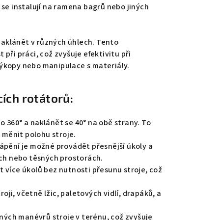
 se instalují na ramena bagrů nebo jiných
 naklánět v různých úhlech. Tento
při práci, což zvyšuje efektivitu při
výkopy nebo manipulace s materiály.
ích rotátorů:
o 360° a naklánět se 40° na obě strany. To
 měnit polohu stroje.
ápění je možné provádět přesnější úkoly a
ch nebo těsných prostorách.
 více úkolů bez nutnosti přesunu stroje, což
ji, včetně lžic, paletových vidlí, drapáků, a
ých manévrů stroje v terénu, což zvyšuje