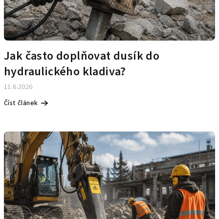
k
ů
Jak často doplňovat dusík do
hydraulického kladiva?
11.6.2026
Číst článek