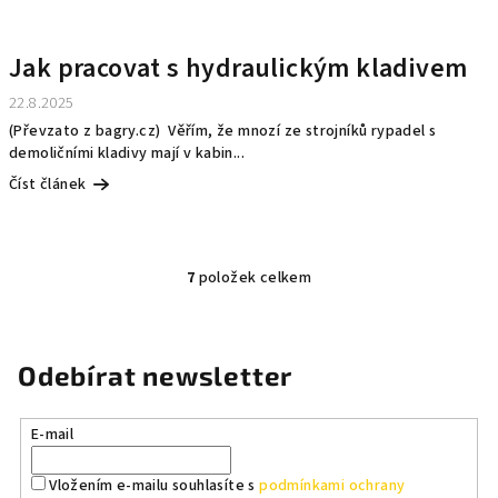
Jak pracovat s hydraulickým kladivem
22.8.2025
(Převzato z bagry.cz) Věřím, že mnozí ze strojníků rypadel s
demoličními kladivy mají v kabin...
Číst článek
7
položek celkem
O
v
l
á
Odebírat newsletter
d
a
E-mail
c
í
Vložením e-mailu souhlasíte s
podmínkami ochrany
p