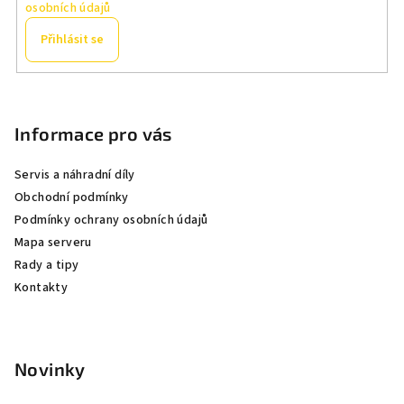
osobních údajů
r
v
Přihlásit se
k
y
Z
v
á
ý
p
Informace pro vás
p
a
i
Servis a náhradní díly
s
t
Obchodní podmínky
u
í
Podmínky ochrany osobních údajů
Mapa serveru
Rady a tipy
Kontakty
Novinky