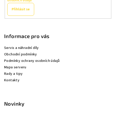
osobních údajů
Přihlásit se
Z
á
p
Informace pro vás
a
Servis a náhradní díly
t
Obchodní podmínky
í
Podmínky ochrany osobních údajů
Mapa serveru
Rady a tipy
Kontakty
Novinky