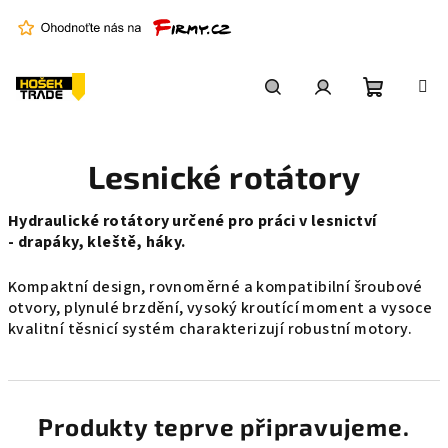
Přejít
na
obsah
Nákupní
Hledat
Přihlášení
Lesnické rotátory
košík
Hydraulické rotátory určené pro práci v lesnictví
- drapáky, kleště, háky.
Kompaktní design, rovnoměrné a kompatibilní šroubové
otvory, plynulé brzdění, vysoký kroutící moment a vysoce
kvalitní těsnicí systém charakterizují robustní motory.
Produkty teprve připravujeme.