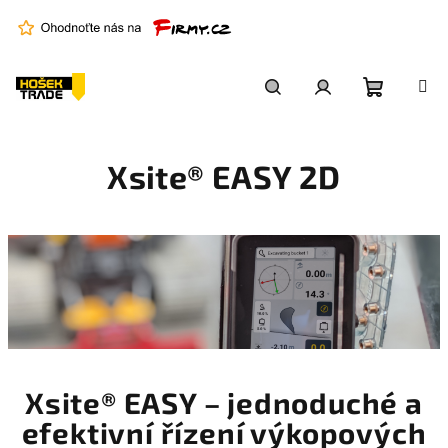
Přejít
na
obsah
Nákupní
Hledat
Přihlášení
Xsite® EASY 2D
košík
Xsite® EASY – jednoduché a
efektivní řízení
výkopových