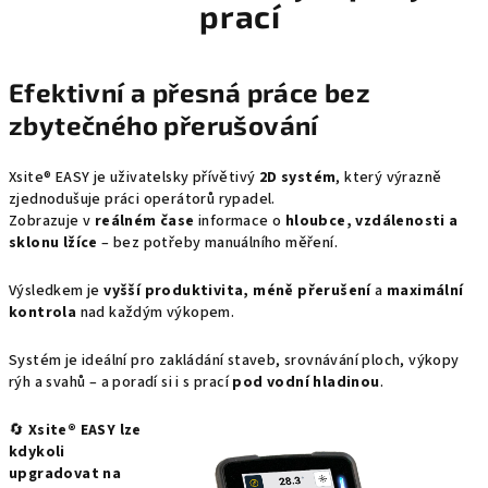
prací
Efektivní a přesná práce bez
zbytečného přerušování
Xsite® EASY je uživatelsky přívětivý
2D systém
, který výrazně
zjednodušuje práci operátorů rypadel.
Zobrazuje v
reálném čase
informace o
hloubce, vzdálenosti a
sklonu lžíce
– bez potřeby manuálního měření.
Výsledkem je
vyšší produktivita, méně přerušení
a
maximální
kontrola
nad každým výkopem.
Systém je ideální pro zakládání staveb, srovnávání ploch, výkopy
rýh a svahů – a poradí si i s prací
pod vodní hladinou
.
🔄
Xsite® EASY lze
kdykoli
upgradovat na