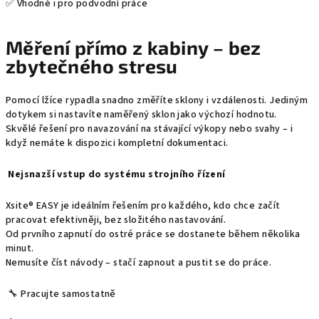
✅ Vhodné i pro podvodní práce
Měření přímo z kabiny – bez
zbytečného stresu
Pomocí lžíce rypadla snadno změříte sklony i vzdálenosti. Jediným
dotykem si nastavíte naměřený sklon jako výchozí hodnotu.
Skvělé řešení pro navazování na stávající výkopy nebo svahy – i
když nemáte k dispozici kompletní dokumentaci.
Nejsnazší vstup do systému strojního řízení
Xsite® EASY je ideálním řešením pro každého, kdo chce začít
pracovat efektivněji, bez složitého nastavování.
Od prvního zapnutí do ostré práce se dostanete během několika
minut.
Nemusíte číst návody – stačí zapnout a pustit se do práce.
🔧 Pracujte samostatně