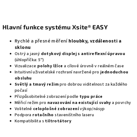
Hlavní funkce systému Xsite® EASY
Rychlé a přesné měření
hloubky, vzdálenosti a
sklonu
Ostrý a jasný
dotykový displej s antireflexní úpravou
(úhlopříčka: 5")
Vizualizace
polohy lžíce
a cílové úrovně v reálném čase
Intuitivní uživatelské rozhraní navržené pro
jednoduchou
obsluhu
Světlý a tmavý režim
pro dobrou viditelnost za každého
počasí
Přizpůsobitelné zobrazení podle
typu práce
Měřicí režim pro
navazování na existující svahy
a povrchy
Volitelné
celoplošné zobrazení
výkop/násyp
Podpora
rotačního
staveništního laseru
Kompatibilita s
tiltrotátory