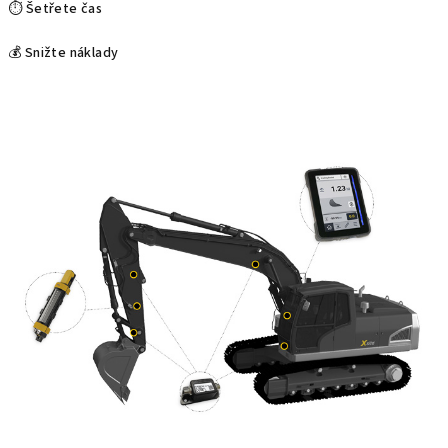
⏱️ Šetřete čas
💰 Snižte náklady