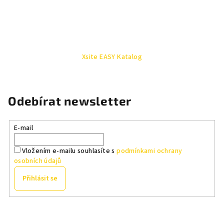
Xsite EASY Katalog
Odebírat newsletter
E-mail
Vložením e-mailu souhlasíte s
podmínkami ochrany
osobních údajů
Přihlásit se
Z
á