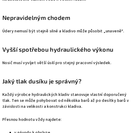
Nepravidelným chodem
Údery nemusí být stejně silné a kladivo může působit „unaveně“.
Vyšší spotřebou hydraulického výkonu
Nosič musí vyvíjet větší úsilí pro stejný pracovní výsledek.
Jaký tlak dusíku je správný?
Každý výrobce hydraulických kladiv stanovuje vlastní doporučený
tlak. Ten se může pohybovat od několika barů až po desítky barů v
závislosti na velikosti a konstrukci kladiva.
Přesnou hodnotu vždy najdete:
v návodu k obsluze,