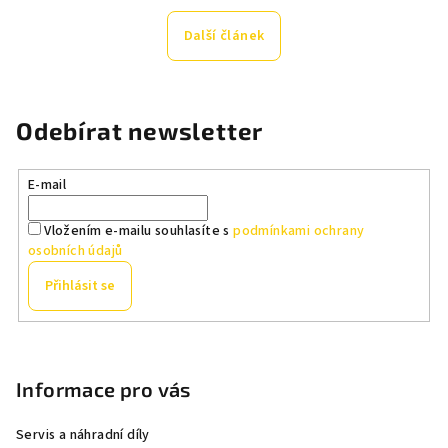
Další článek
Odebírat newsletter
E-mail
Vložením e-mailu souhlasíte s
podmínkami ochrany
osobních údajů
Přihlásit se
Z
á
p
Informace pro vás
a
Servis a náhradní díly
t