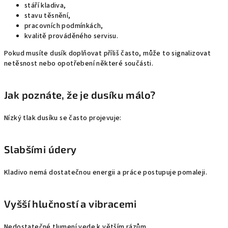
stáří kladiva,
stavu těsnění,
pracovních podmínkách,
kvalitě prováděného servisu.
Pokud musíte dusík doplňovat příliš často, může to signalizovat
netěsnost nebo opotřebení některé součásti.
Jak poznáte, že je dusíku málo?
Nízký tlak dusíku se často projevuje:
Slabšími údery
Kladivo nemá dostatečnou energii a práce postupuje pomaleji.
Vyšší hlučností a vibracemi
Nedostatečné tlumení vede k větším rázům.