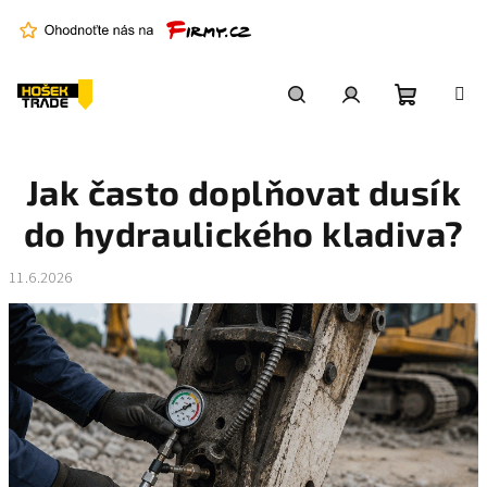
Přejít
na
obsah
Nákupní
Hledat
Přihlášení
Jak často doplňovat dusík
košík
do hydraulického kladiva?
11.6.2026