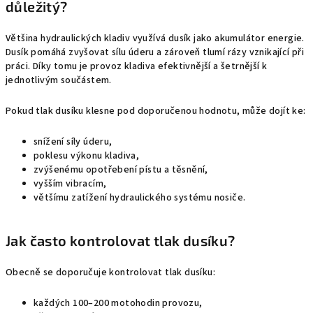
důležitý?
Většina hydraulických kladiv využívá dusík jako akumulátor energie.
Dusík pomáhá zvyšovat sílu úderu a zároveň tlumí rázy vznikající při
práci. Díky tomu je provoz kladiva efektivnější a šetrnější k
jednotlivým součástem.
Pokud tlak dusíku klesne pod doporučenou hodnotu, může dojít ke:
snížení síly úderu,
poklesu výkonu kladiva,
zvýšenému opotřebení pístu a těsnění,
vyšším vibracím,
většímu zatížení hydraulického systému nosiče.
Jak často kontrolovat tlak dusíku?
Obecně se doporučuje kontrolovat tlak dusíku:
každých 100–200 motohodin provozu,