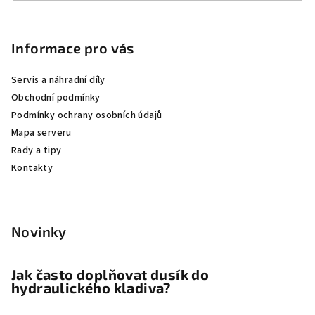
Z
á
p
Informace pro vás
a
Servis a náhradní díly
t
Obchodní podmínky
í
Podmínky ochrany osobních údajů
Mapa serveru
Rady a tipy
Kontakty
Novinky
Jak často doplňovat dusík do
hydraulického kladiva?