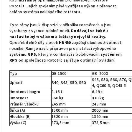
Rovnací rám je optimalizován pro naklápěcí rotátory
Rototilt. Jejich spojením plně využijete výkon a přesnost
celého systému naklápěcího rotátoru.
Tyto rámy jsou k dispozici v několika rozměrech a jsou
vyrobeny z vysoce odolné oceli.
Dodávají se také s
nastavitelným válcem a ložisky nejvyšší kvality.
Opotřebitelné díly z oceli
HB450
zajišťují dlouhou životnost
nosníku. Rám je navíc připraven pro instalaci výkopového
systému GPS
, který v kombinaci s polohovacím
systémem
RPS
od společnosti Rototilt zajišťuje optimální ovládání.
Typ
GB 1500
GB 2000
S45, S50, S60, S70, 
Upnutí
S40, S45, S50, S60
4, QC60-5, QC45-5
Hmotnost bagru
3-16 t
6-19 t
Hmotnost
360 kg
430 kg
Průměr válečku
245 mm
245 mm
Šířka (A)
1500 mm
2000 mm
Hloubka (B)
1320 mm
1320 mm
Výška (C)
373,5 mm
373,5 mm