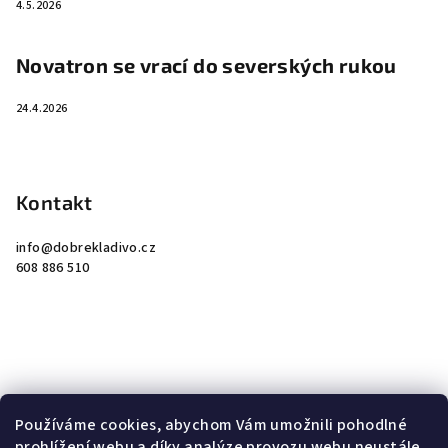
4.5.2026
Novatron se vrací do severských rukou
24.4.2026
Kontakt
info
@
dobrekladivo.cz
608 886 510
Instagram
Používáme cookies, abychom Vám umožnili pohodlné
prohlížení webu a díky analýze provozu webu neustále