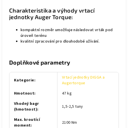
Charakteristika a výhody vrtací
jednotky Auger Torque:
kompaktní rozměr umožňuje následovat vrták pod
úroveň terénu
kvalitní zpracování pro dlouhodobé užívání.
Doplňkové parametry
Vrtací jednotky DIGGA a
Kategorie
:
Augertorque
Hmotnost
:
47 kg
Vhodný bagr
1,5-2,5 tuny
(hmotnost)
:
Max. kroutící
2100 Nm
moment
: