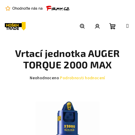
Přejít
na
obsah
Nákupní
Hledat
Přihlášení
Vrtací jednotka AUGER
košík
TORQUE 2000 MAX
Průměrné
Neohodnoceno
Podrobnosti hodnocení
hodnocení
produktu
je
0,0
z
5
hvězdiček.