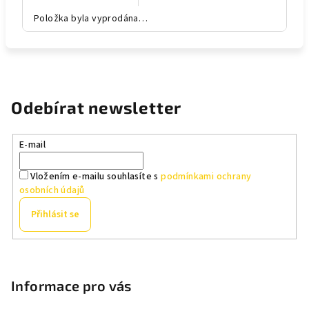
Položka byla vyprodána…
Odebírat newsletter
E-mail
Vložením e-mailu souhlasíte s
podmínkami ochrany
osobních údajů
Přihlásit se
Z
á
p
Informace pro vás
a