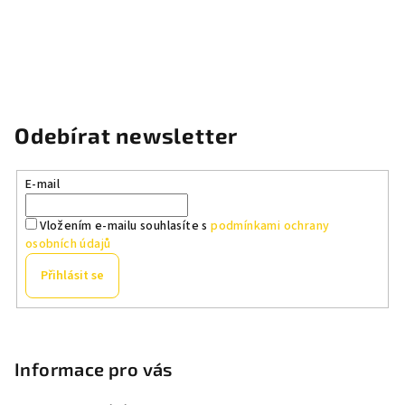
Odebírat newsletter
E-mail
Vložením e-mailu souhlasíte s
podmínkami ochrany
osobních údajů
Přihlásit se
Z
á
p
Informace pro vás
a