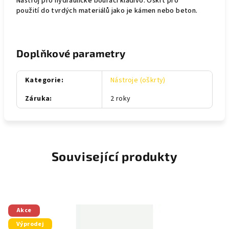
Nástroj pro hydraulické bourací kladivo. Oškrt pro
použití do tvrdých materiálů jako je kámen nebo beton.
Doplňkové parametry
Kategorie
:
Nástroje (oškrty)
Záruka
:
2 roky
Související produkty
Akce
Výprodej