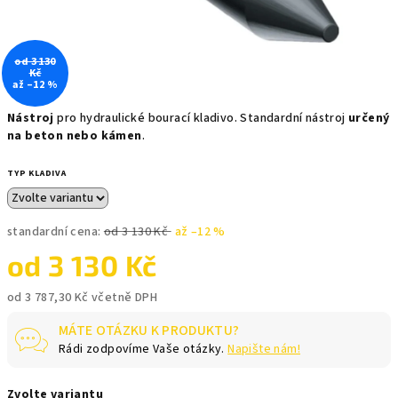
od 3 130
Kč
až –12 %
Nástroj
pro hydraulické bourací kladivo. Standardní nástroj
určený
na beton nebo kámen
.
TYP KLADIVA
standardní cena:
od 3 130 Kč
až –12 %
od
3 130 Kč
od
3 787,30 Kč
včetně DPH
Měrná
MÁTE OTÁZKU K PRODUKTU?
cena:
Rádi zodpovíme Vaše otázky.
Napište nám!
Zvolte variantu