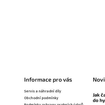
Z
á
Informace pro vás
Nov
p
a
Servis a náhradní díly
Jak č
t
Obchodní podmínky
do hy
Podmínky ochrany osobních údajů