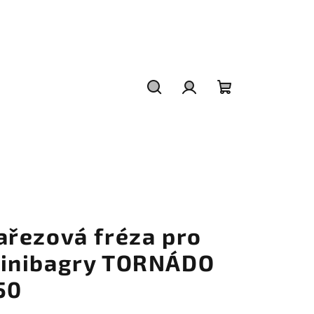
Hledat
Přihlášení
Nákupní
košík
ařezová fréza pro
inibagry TORNÁDO
50