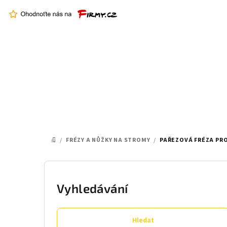
Přejít
na
obsah
/
FRÉZY A NŮŽKY NA STROMY
/
PAŘEZOVÁ FRÉZA PR
DOMŮ
P
o
Vyhledávání
s
Hledat