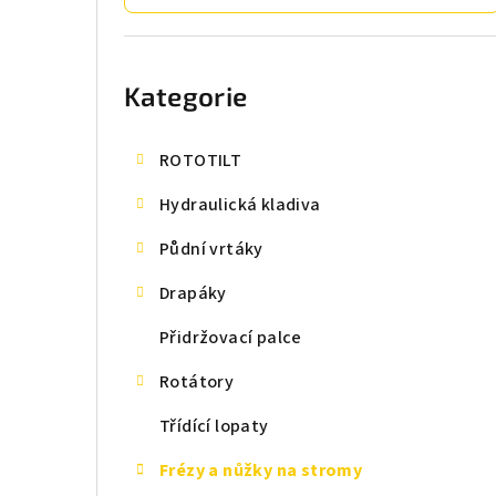
t
r
Přeskočit
kategorie
a
Kategorie
n
n
ROTOTILT
í
Hydraulická kladiva
p
Půdní vrtáky
a
Drapáky
n
Přidržovací palce
e
Rotátory
l
Třídící lopaty
Frézy a nůžky na stromy