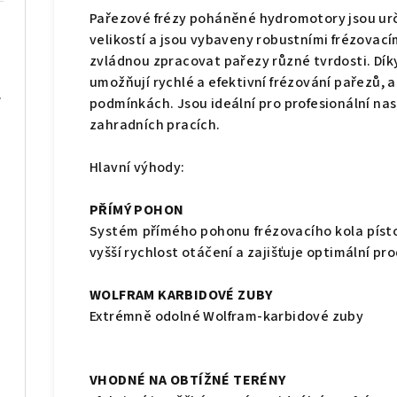
Pařezové frézy poháněné hydromotory jsou ur
velikostí a jsou vybaveny robustními frézovací
zvládnou zpracovat pařezy různé tvrdosti. Dí
umožňují rychlé a efektivní frézování pařezů, a
- 6 tun
podmínkách. Jsou ideální pro profesionální nas
zahradních pracích.
Hlavní výhody:
PŘÍMÝ POHON
Systém přímého pohonu frézovacího kola pís
vyšší rychlost otáčení a zajišťuje optimální pro
tun
WOLFRAM KARBIDOVÉ ZUBY
Extrémně odolné Wolfram-karbidové zuby
VHODNÉ NA OBTÍŽNÉ TERÉNY