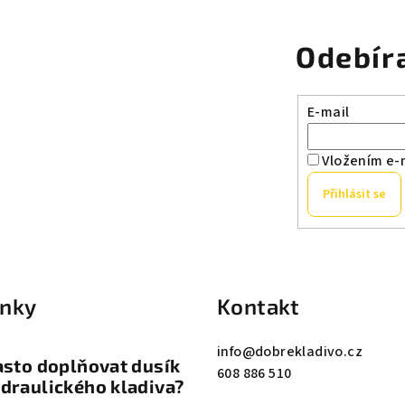
Odebír
E-mail
Vložením e-
Přihlásit se
inky
Kontakt
info
@
dobrekladivo.cz
asto doplňovat dusík
608 886 510
draulického kladiva?