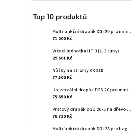
Top 10 produktů
Multifunkční drapák DGI 20 pro minibagry 2
71 200 Kč
Vrtací jednotka HT 3 (1-3 tuny)
29 601 Kč
Nůžky na stromy KX 210
77 500 Kč
Univerzální drapák DGS 20 pro minibagry 2-6 
75 650 Kč
Prstový drapák DGU 20-5 na dřevo a kameny
76 720 Kč
Multifunkční drapák DGI 28 pro bagry 8 -14 tun