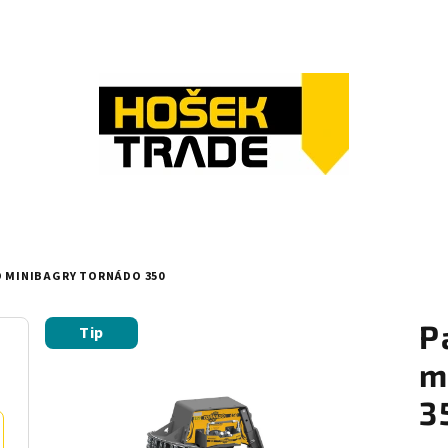
O MINIBAGRY TORNÁDO 350
P
Tip
m
3