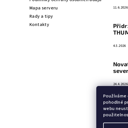
í
Mapa serveru
11.6.2026
Rady a tipy
Kontakty
Přidr
THU
4.5.2026
Novat
seve
24.4.2026
Používáme 
pohodlné pr
webu neustá
použitelnos