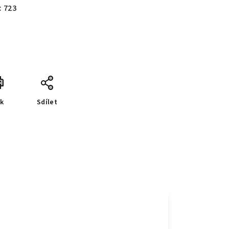
:
723
sk
Sdílet