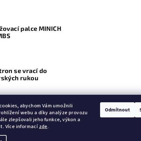
žovací palce MINICH
MBS
ron se vrací do
rských rukou
cookies, abychom Vám umožnili
Odmítnout
ohlížení webu a díky analýze provozu
le zlepšovali jeho funkce, výkon a
t. Více informací
zde
.
Copyright 2026
Ho