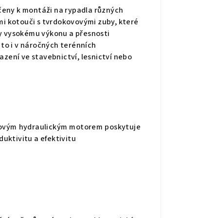
čeny k montáži na rypadla různých
mi kotouči s tvrdokovovými zuby, které
ky vysokému výkonu a přesnosti
 to i v náročných terénních
azení ve stavebnictví, lesnictví nebo
tovým hydraulickým motorem poskytuje
duktivitu a efektivitu