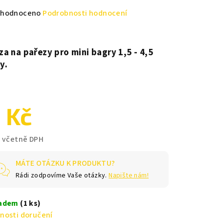
měrné
hodnoceno
Podrobnosti hodnocení
nocení
duktu
za na pařezy
pro mini bagry 1,5 - 4,5
y.
zdiček.
 Kč
č včetně DPH
ná
a:
MÁTE OTÁZKU K PRODUKTU?
Rádi zodpovíme Vaše otázky.
Napište nám!
ladem
(1 ks)
nosti doručení