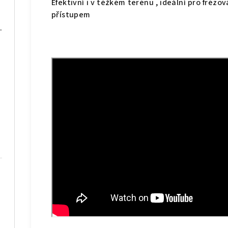
Efektivní i v těžkém terénu , ideální pro fréz
přístupem
ry 14-24 tun